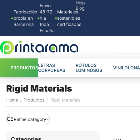
Help
Envío
Blog
Fabricación
48-72
Materiales
propia en
h a
sostenibles
Barcelona
toda
certificados
España
LETRAS
RÓTULOS
PRODUCTOS
VINILO
LONA
CORPÓREAS
LUMINOSOS
Rigid Materials
Home
Productos
Rigid Materials
/
/
Refine category
Сategories