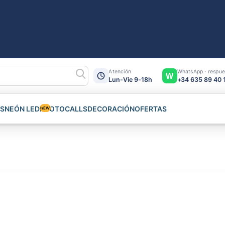
Atención
WhatsApp · respue
W
Lun-Vie 9-18h
+34 635 89 40 
NEÓN LED
S
PHOTOCALLS
DECORACIÓN
OFERTAS
NEW