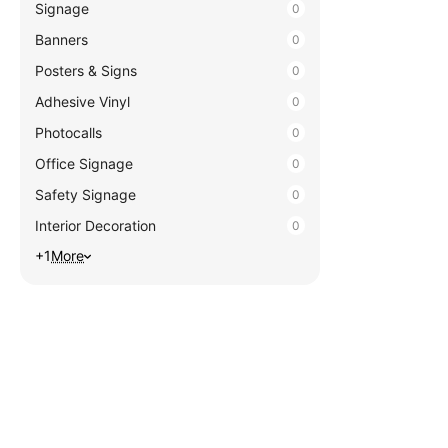
Signage
0
Banners
0
Posters & Signs
0
Adhesive Vinyl
0
Photocalls
0
Office Signage
0
Safety Signage
0
Interior Decoration
0
+1
More