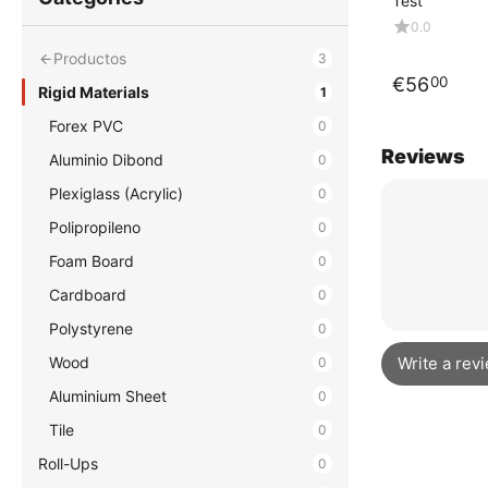
Test
0.0
Productos
3
€
56
00
Rigid Materials
1
Forex PVC
0
Reviews
Aluminio Dibond
0
Plexiglass (Acrylic)
0
Polipropileno
0
Foam Board
0
Cardboard
0
Polystyrene
0
Wood
Write a rev
0
Aluminium Sheet
0
Tile
0
Roll-Ups
0