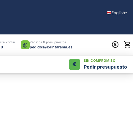
English
sta <5min
Pedidos & presupuestos
@
10
pedidos@printarama.es
SIN COMPROMISO
€
Pedir presupuesto